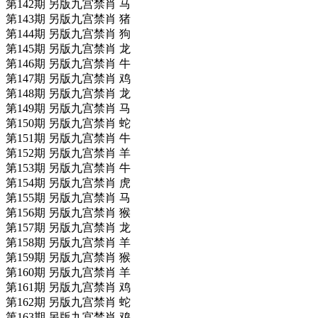
第142期 另版九宫禁肖 马
第143期 另版九宫禁肖 猪
第144期 另版九宫禁肖 狗
第145期 另版九宫禁肖 龙
第146期 另版九宫禁肖 牛
第147期 另版九宫禁肖 鸡
第148期 另版九宫禁肖 龙
第149期 另版九宫禁肖 马
第150期 另版九宫禁肖 蛇
第151期 另版九宫禁肖 牛
第152期 另版九宫禁肖 羊
第153期 另版九宫禁肖 牛
第154期 另版九宫禁肖 虎
第155期 另版九宫禁肖 马
第156期 另版九宫禁肖 猴
第157期 另版九宫禁肖 龙
第158期 另版九宫禁肖 羊
第159期 另版九宫禁肖 猴
第160期 另版九宫禁肖 羊
第161期 另版九宫禁肖 鸡
第162期 另版九宫禁肖 蛇
第163期 另版九宫禁肖 鸡