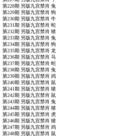
第228期 另版九宫禁肖 兔
第229期 另版九宫禁肖 狗
第230期 另版九宫禁肖 牛
第231期 另版九宫禁肖 蛇
第232期 另版九宫禁肖 猪
第233期 另版九宫禁肖 兔
第234期 另版九宫禁肖 狗
第235期 另版九宫禁肖 龙
第236期 另版九宫禁肖 马
第237期 另版九宫禁肖 蛇
第238期 另版九宫禁肖 兔
第239期 另版九宫禁肖 鸡
第240期 另版九宫禁肖 鼠
第241期 另版九宫禁肖 猪
第242期 另版九宫禁肖 鼠
第243期 另版九宫禁肖 兔
第244期 另版九宫禁肖 猪
第245期 另版九宫禁肖 虎
第246期 另版九宫禁肖 猪
第247期 另版九宫禁肖 鸡
第248期 另版九宫禁肖 鼠