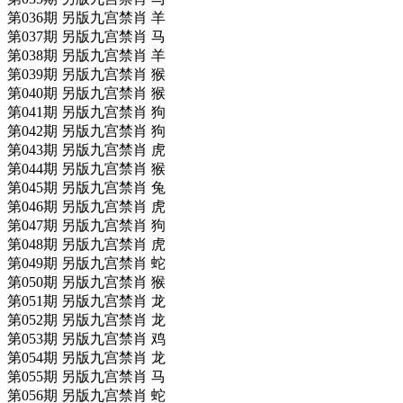
第036期 另版九宫禁肖 羊
第037期 另版九宫禁肖 马
第038期 另版九宫禁肖 羊
第039期 另版九宫禁肖 猴
第040期 另版九宫禁肖 猴
第041期 另版九宫禁肖 狗
第042期 另版九宫禁肖 狗
第043期 另版九宫禁肖 虎
第044期 另版九宫禁肖 猴
第045期 另版九宫禁肖 兔
第046期 另版九宫禁肖 虎
第047期 另版九宫禁肖 狗
第048期 另版九宫禁肖 虎
第049期 另版九宫禁肖 蛇
第050期 另版九宫禁肖 猴
第051期 另版九宫禁肖 龙
第052期 另版九宫禁肖 龙
第053期 另版九宫禁肖 鸡
第054期 另版九宫禁肖 龙
第055期 另版九宫禁肖 马
第056期 另版九宫禁肖 蛇