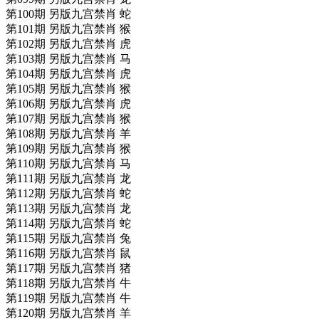
第100期 另版九宫禁肖 蛇
第101期 另版九宫禁肖 猴
第102期 另版九宫禁肖 虎
第103期 另版九宫禁肖 马
第104期 另版九宫禁肖 虎
第105期 另版九宫禁肖 猴
第106期 另版九宫禁肖 虎
第107期 另版九宫禁肖 猴
第108期 另版九宫禁肖 羊
第109期 另版九宫禁肖 猴
第110期 另版九宫禁肖 马
第111期 另版九宫禁肖 龙
第112期 另版九宫禁肖 蛇
第113期 另版九宫禁肖 龙
第114期 另版九宫禁肖 蛇
第115期 另版九宫禁肖 兔
第116期 另版九宫禁肖 鼠
第117期 另版九宫禁肖 猪
第118期 另版九宫禁肖 牛
第119期 另版九宫禁肖 牛
第120期 另版九宫禁肖 羊