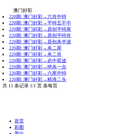
澳门好彩
220期: 澳门好彩→六肖中特
220期: 澳门好彩→平特五不中
220期: 澳门好彩→原创平特尾
220期: 澳门好彩→原创平特肖
220期: 澳门好彩→原创杀半波
220期: 澳门好彩→杀二尾
220期: 澳门好彩→杀二肖
220期: 澳门好彩→必中双波
220期: 澳门好彩→绝杀一合
220期: 澳门好彩→六尾中特
220期: 澳门好彩→精准二头
共 11 条记录 1/1 页 条每页
首页
彩图
黑白