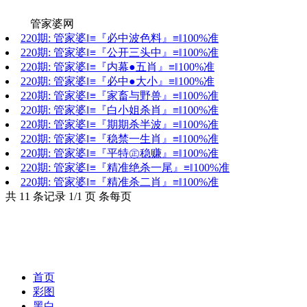
管家婆网
220期: 管家婆‖≡『必中波色料』≡‖100%准
220期: 管家婆‖≡『公开三头中』≡‖100%准
220期: 管家婆‖≡『内幕●五肖』≡‖100%准
220期: 管家婆‖≡『必中●大小』≡‖100%准
220期: 管家婆‖≡『家畜与野兽』≡‖100%准
220期: 管家婆‖≡『白小姐杀肖』≡‖100%准
220期: 管家婆‖≡『期期杀半波』≡‖100%准
220期: 管家婆‖≡『稳禁一生肖』≡‖100%准
220期: 管家婆‖≡『平特㊣稳赚』≡‖100%准
220期: 管家婆‖≡『精准绝杀一尾』≡‖100%准
220期: 管家婆‖≡『精准杀二肖』≡‖100%准
共 11 条记录 1/1 页 条每页
首页
彩图
黑白